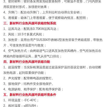
3、密封材料：密封条采用发泡硅胶条制作，可耐温不变形，门与内胆采
用双层密封形式，加强密封效果；
4、升降门：配自动升降门，上升到位时自动弹出安全销；
5、透视窗：箱体门上带透视窗，便于观察箱内情况，配照明；
三、新材料行业热风循环烘箱控制系统
1、运风马达：配凯东0.75KW运风马达；
2、风轮：10.5寸多翼式风轮；
3、加热管：采用台湾产SUS304不锈钢U型发热管装于烤箱底部，带散热
片，可使发热管温度均匀散发；
4、空气加热方式：由烤箱进气口进风至加热管风槽内，空气经加热后在
烤箱内部做循环运风，废气从排气口排出；
四、新材料行业热风循环烘箱功能
1、超温报警：当实际检测温度超过超温保护温控器设定值时，自动切断
加热电源，起到双重保护功能；
2、声光报警：配带蜂鸣器的报警灯。
3、接地保护：结构件安全接地保护。
4、电源缺相、相序保护：配有相序保护器；
五、新材料行业热风循环烘箱环境条件
1、环境温度：-5℃-40℃；
2、相对湿度：≤85%RH；