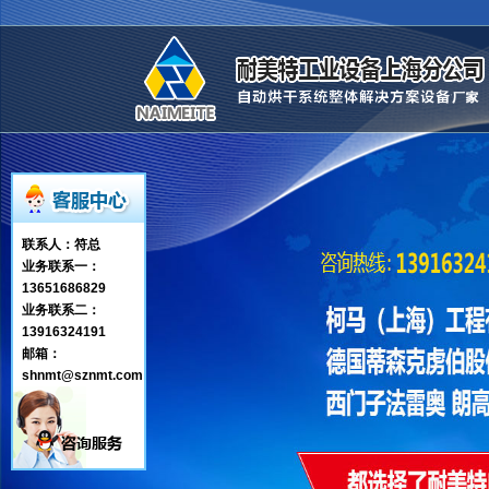
联系人：符总
业务联系一：
13651686829
业务联系二：
13916324191
邮箱：
shnmt@sznmt.com