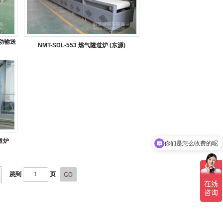
自动输送
NMT-SDL-553 燃气隧道炉 (东源)
道炉
你们是怎么收费的呢
跳到
页