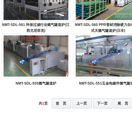
NMT-SDL-561 环保过滤行业燃气隧道炉(江
NMT-SDL-560 PPR管材消除硬力
西尤尼菲克)
式天燃气隧道炉(日丰)
NMT-SDL-555燃气隧道炉
NMT-SDL-551五金电镀件燃气隧
共
1
页
首 页
上一页
下一页
尾 页