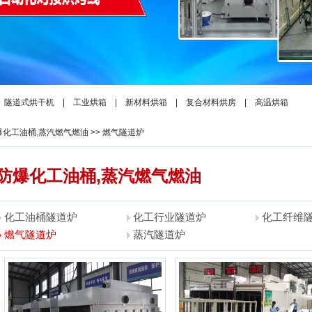
|
隧道式烘干机
|
工业烘箱
|
新材料烘箱
|
复合材料烘房
|
高温烘箱
爆化工油桶,蒸汽燃气燃油
>>
燃气隧道炉
爆化工油桶,蒸汽燃气燃油
化工油桶隧道炉
化工行业隧道炉
化工纤维
燃气隧道炉
蒸汽隧道炉